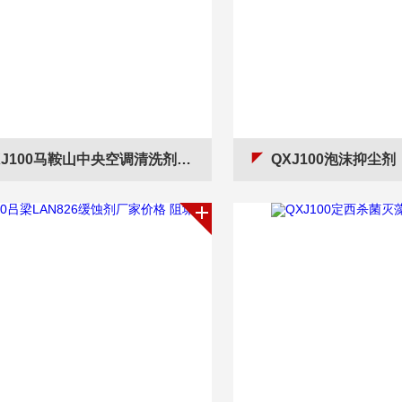
J100马鞍山中央空调清洗剂* 阻垢剂
QXJ100泡沫抑尘剂