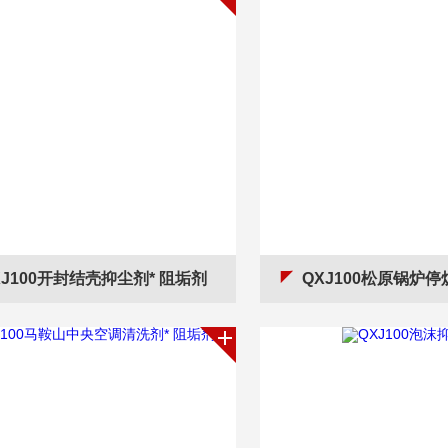
XJ100开封结壳抑尘剂* 阻垢剂
QXJ100松原锅炉停炉保