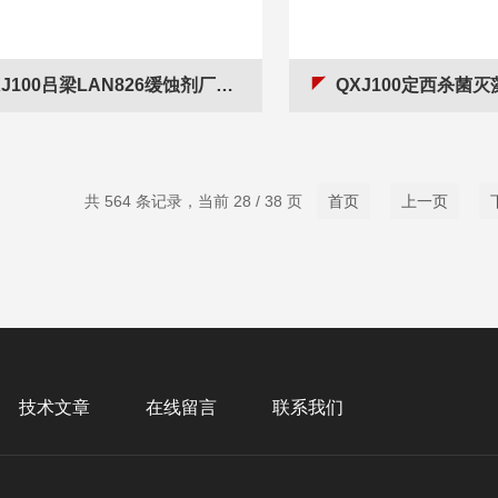
J100吕梁LAN826缓蚀剂厂家价格 阻垢剂
QXJ100定西杀菌灭
共 564 条记录，当前 28 / 38 页
首页
上一页
技术文章
在线留言
联系我们