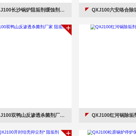
XJ100长沙锅炉阻垢剂缓蚀剂厂家
QXJ100六安络合除垢剂-清洗
J100双鸭山反渗透杀菌剂厂家 阻垢剂
QXJ100红河锅除垢剂