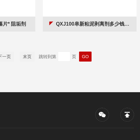
藻片* 阻垢剂
QXJ100阜新粘泥剥离剂多少钱 阻垢剂
下一页
末页
跳转到第
页