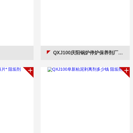
QXJ100庆阳锅炉停炉保养剂厂家电话 阻垢剂