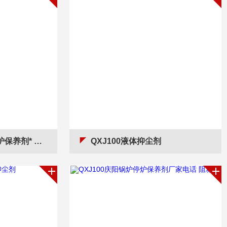
养剂* 阻垢剂
QXJ100液体抑尘剂