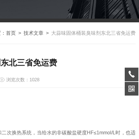
置：
首页
>
技术文章
>
大蒜味固体桶装臭味剂东北三省免运费
剂东北三省免运费
浏览次数：1028
换热系统，当给水的非碳酸盐硬度HF≤1mmol/L时，也适