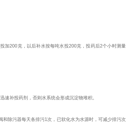
加200克，以后补水按每吨水投200克，投药后2个小时测量
时，应迅速补投药剂，否则水系统会形成沉淀物堆积。
阀和除污器每天各排污1次，已软化水为水源时，可减少排污次