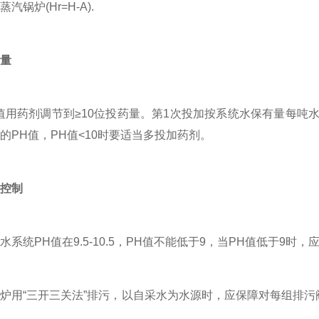
汽锅炉(Hr=H-A).
量
药剂调节到≥10位投药量。第1次投加按系统水保有量每吨水投
的PH值，PH值<10时要适当多投加药剂。
控制
统PH值在9.5-10.5，PH值不能低于9，当PH值低于9
用“三开三关法”排污，以自采水为水源时，应保障对每组排污