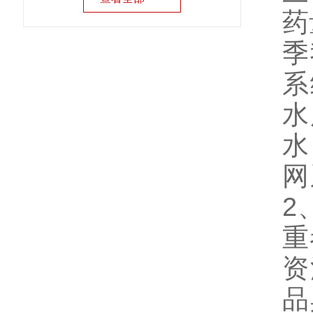
药
季
系
水
水
网
2
重
资
品