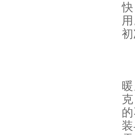
快
用
初
暖
克
的
装