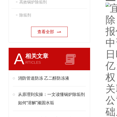
高效锅炉除垢剂
除垢剂
查看全部
中
日
A
相关文章
RTICLES
亿
权
消防管道防冻 乙二醇防冻液
关
从原理到实操：一文读懂锅炉除垢剂
公
如何“溶解”顽固水垢
础