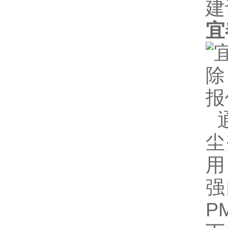
建
宜
通
尘
用
强
P