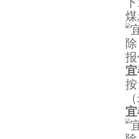
下
煤
宜
按
（
宜