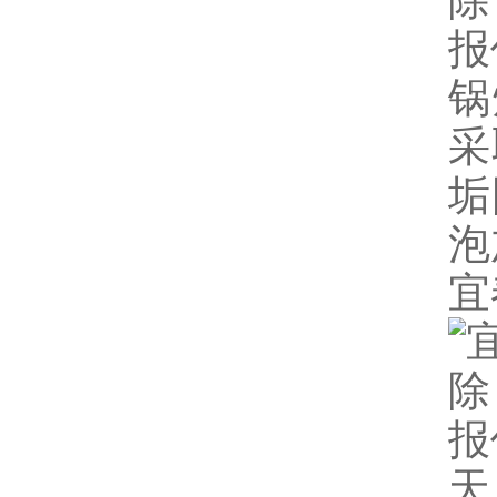
锅
采
垢
泡
宜
天