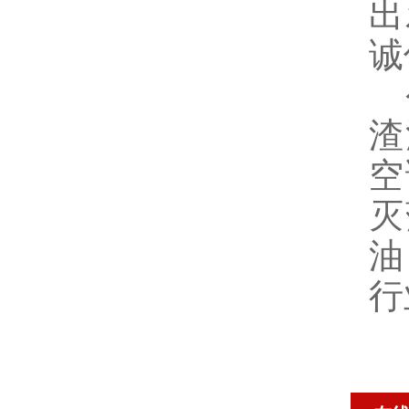
出
诚
公
渣
空
灭
油
行