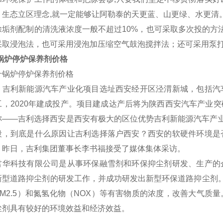
、生态立区理念,就一定能够让阿勒泰的天更蓝、山更绿、水更清
除垢剂配制的清洗液浓度一般不超过10%，也可采取多次投的方法，
采取浸泡法，也可采用浸泡加压缩空气鼓泡搅拌法；还可采用泵
 锅炉停炉保养剂价格
，吉利新能源汽车产业化项目选址西安经开区泾渭新城，包括汽
工，2020年建成投产。项目建成达产后将为陕西西安汽车产业
称——吉利选择西安是西安有极大的区位优势吉利新能源汽车产业
段，到底是什么原因让吉利选择落户西安？西安的软硬件环境是
？昨日，吉利集团董事长李书福接受了媒体集体采访。
君华科技有限公司是从事环保融雪剂和环保抑尘剂研发、生产的
新型道路抑尘剂的研发工作，并成功研发出新型环保道路抑尘剂。
PM2.5）和氮氢化物（NOX）等有害物质的浓度，改善大气
尘剂具有较好的环境效益和经济效益。