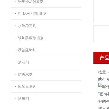
锅炉停炉保养剂
热水炉防腐阻垢剂
水质稳定剂
锅炉防腐除垢剂
缓蚀阻垢剂
产
清洗剂
按量（
防丢水剂
喀什
固体臭味剂
”福
除氧剂
好的
建设