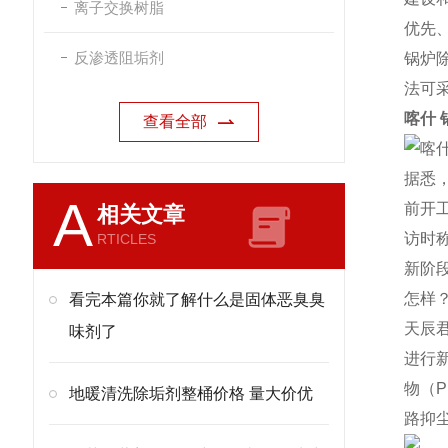
离子交换树脂
优先
反渗透阻垢剂
锅炉
法可
喀什
查看全部
据悉
A
前开
相关文章
访时
RTICLES
新阶
怎样
看完本篇你就了解什么是固体恶臭臭
天辰
味剂了
进行
物（
地暖清洗除垢剂整桶价格 量大价优
路抑