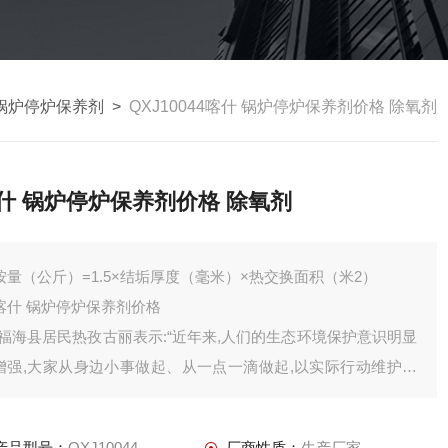
锅炉停炉保养剂
>
QXJ10044喀什 锅炉停炉保养剂价格 除氧剂
什 锅炉停炉保养剂价格 除氧剂
按量（公斤）=1.5×结垢厚度（毫米）×热交换面积（米2）
喀什 锅炉停炉保养剂价格
"福海县居民热孜古丽表示:“近年来,人们的生态环境保护意识明显
增强,大家从身边小事做起、从一点一滴做起,以实际行动维护着
良好的生态环境。此次第八环境保护组进驻新疆开展工作,相信会
更好地促进阿勒泰生态环境保护工作。"“环保组开展,是对生态文
产品型号：
QXJ10044
厂商性质：
生产厂家