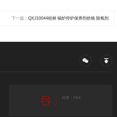
下一篇：
QXJ10044桂林 锅炉停炉保养剂价格 除氧剂
传真：FAX