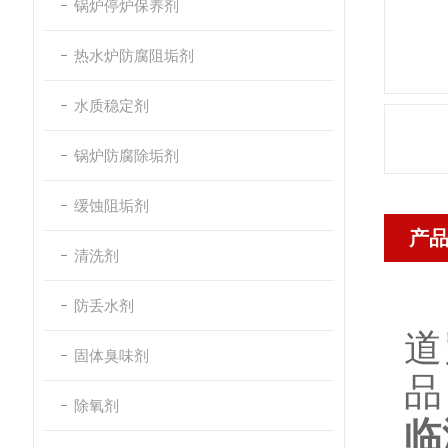
锅炉停炉保养剂
热水炉防腐阻垢剂
水质稳定剂
锅炉防腐除垢剂
缓蚀阻垢剂
产
清洗剂
防丢水剂
道
固体臭味剂
品
除氧剂
临