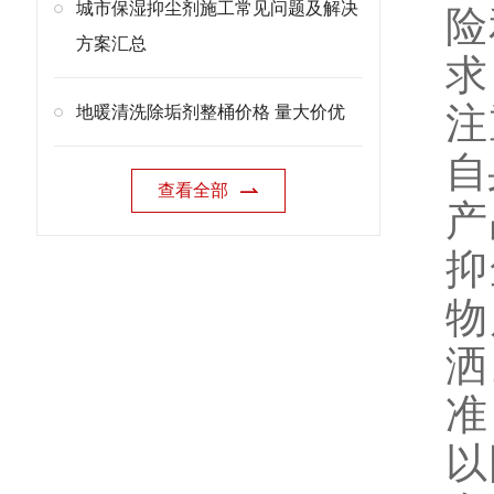
城市保湿抑尘剂施工常见问题及解决
险
方案汇总
求
注
地暖清洗除垢剂整桶价格 量大价优
自
查看全部
产
抑
物
洒
准
以