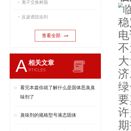
离子交换树脂
反渗透阻垢剂
查看全部
不
大
A
相关文章
RTICLES
济
绿
看完本篇你就了解什么是固体恶臭臭
要
味剂了
许
臭味剂的规格型号液态固体
期