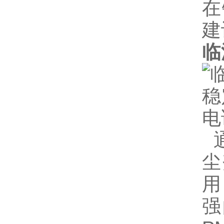
在
建
临
通
尘
用
强