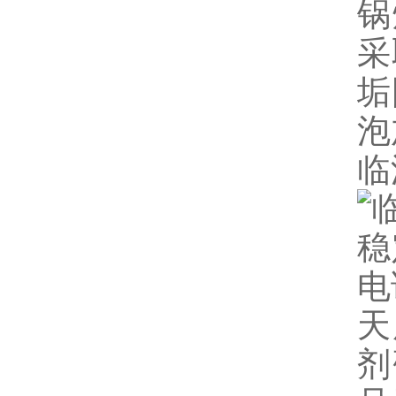
锅
采
垢
泡
临
天
剂