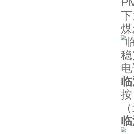
P
下
煤
临
按
（
临