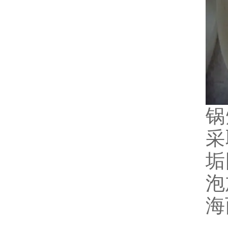
锅
采
垢
泡
海