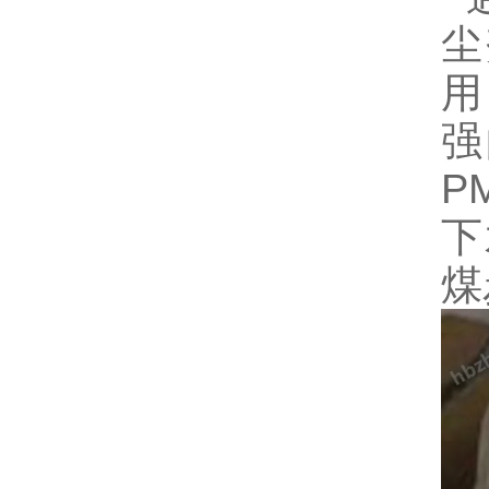
尘
用
强
P
下
煤