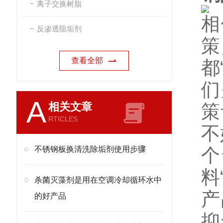
离子交换树脂
相
反渗透阻垢剂
策
查看全部
都
们
A
相关文章
策
RTICLES
不
不锈钢板换清洗除垢剂使用步骤
个
料
杀菌灭藻剂是用在空调冷却循环水中
产
的好产品
抑