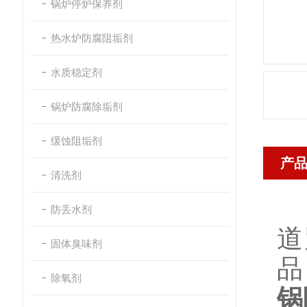
锅炉停炉保养剂
热水炉防腐阻垢剂
水质稳定剂
锅炉防腐除垢剂
缓蚀阻垢剂
产
清洗剂
防丢水剂
道
固体臭味剂
品
除氧剂
锅