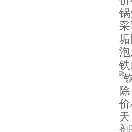
锅
采
垢
泡
铁
天
剂