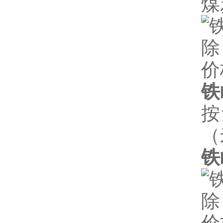
煤
铁
按
（
铁