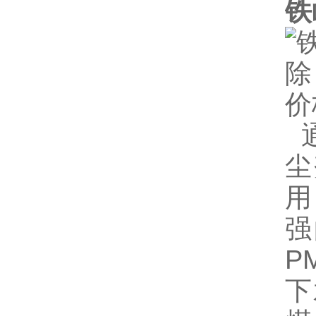
铁
通
尘
用
强
P
下