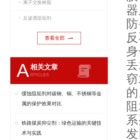
离子交换树脂
器
反渗透阻垢剂
防
反
查看全部
身
丢
A
相关文章
RTICLES
窃
的
缓蚀阻垢剂对碳钢、铜、不锈钢等金
阻
属的保护效果对比
系
铁路煤炭抑尘剂：绿色运输的关键技
发
术与实践