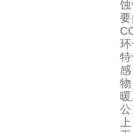
蚀
要
C
环
特
感
物
暖
公
上