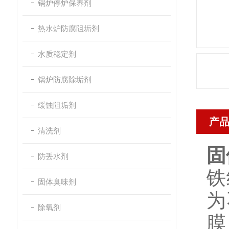
锅炉停炉保养剂
热水炉防腐阻垢剂
水质稳定剂
锅炉防腐除垢剂
缓蚀阻垢剂
产
清洗剂
固
防丢水剂
铁
固体臭味剂
为
除氧剂
膜