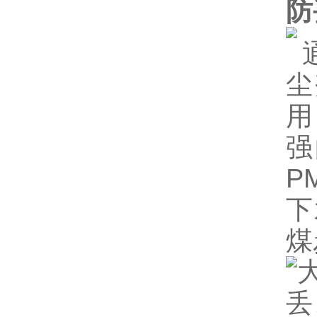
防
通
尘
用
强
P
下
煤