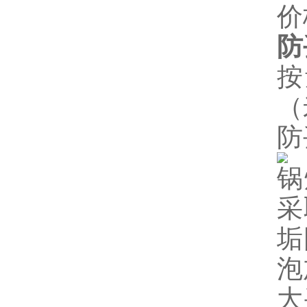
防
按
（
防
锅
采
垢
泡
大