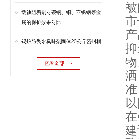
被
缓蚀阻垢剂对碳钢、铜、不锈钢等金
市
属的保护效果对比
产
锅炉防丢水臭味剂固体20公斤密封桶
抑
物
查看全部
洒
准
以
在
建