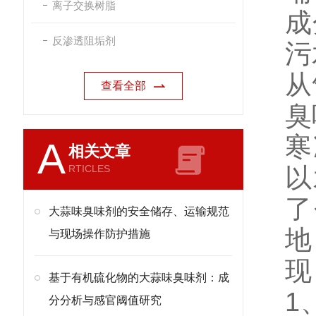
离子交换树脂
成
反渗透阻垢剂
污
从
查看全部
臭
寒
A
相关文章
RTICLES
以
了
大蒜味臭味剂的安全储存、运输规范
地
与现场操作防护措施
现
基于有机硫化物的大蒜味臭味剂：成
1
分分析与感官阈值研究