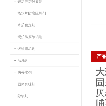
锅炉停炉保养剂
热水炉防腐阻垢剂
水质稳定剂
锅炉防腐除垢剂
缓蚀阻垢剂
产
清洗剂
大
防丢水剂
固
固体臭味剂
厌
除氧剂
哺