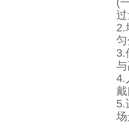
(
过
2
匀
3
与
4
戴
5
场