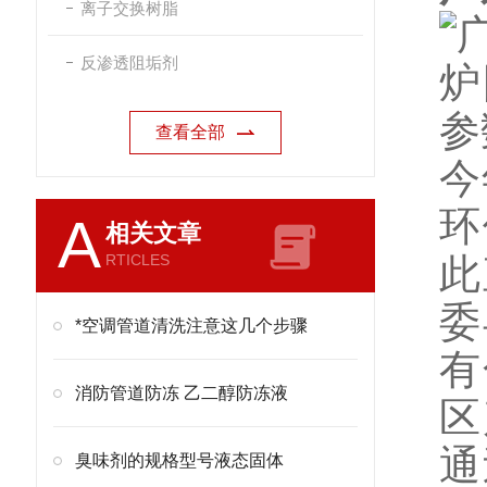
离子交换树脂
反渗透阻垢剂
查看全部
今
环
A
相关文章
RTICLES
此
委
*空调管道清洗注意这几个步骤
有
消防管道防冻 乙二醇防冻液
区
通
臭味剂的规格型号液态固体