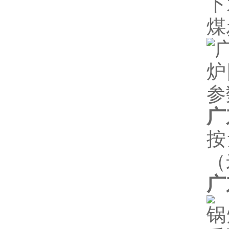
下
煤
广
按
（
广
锅