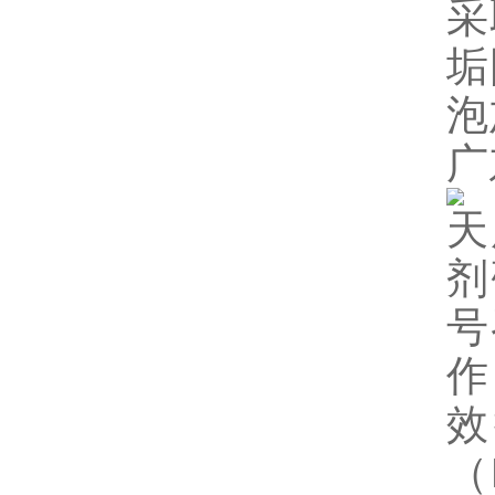
采
垢
泡
广
天
剂
号
作
效
（