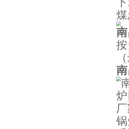
下
煤
南
按
（
南
锅