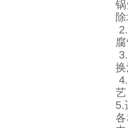
锅
除
2
腐
3
换
4
艺
5
各