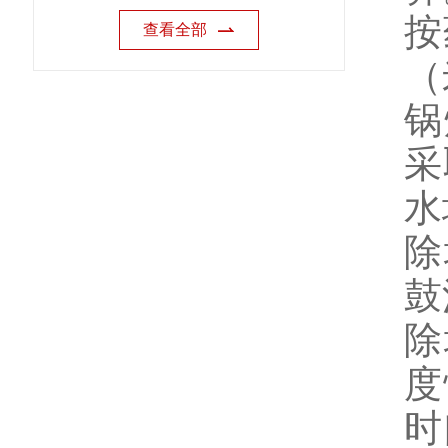
按
查看全部
（
锅
采
水
除
鼓
除
度
时