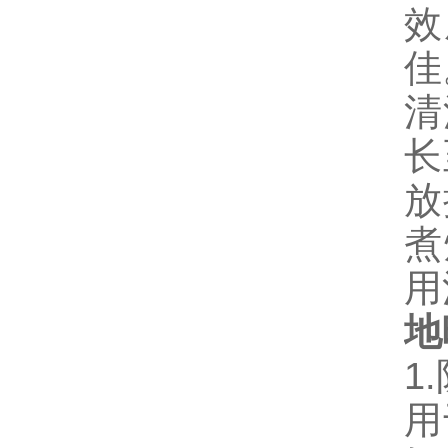
效
佳
清
长
放
煮
用
地
1
用