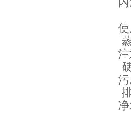
内
使
蒸
注
硬
污
排
净