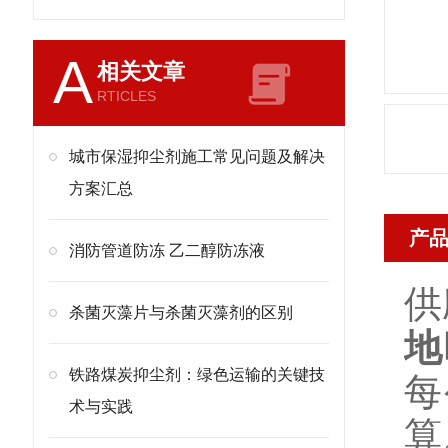
A
相关文章
RTICLES
城市保湿抑尘剂施工常见问题及解决
方案汇总
产
消防管道防冻 乙二醇防冻液
供
杀菌灭藻片与杀菌灭藻剂的区别
地
铁路煤炭抑尘剂：绿色运输的关键技
每
术与实践
算