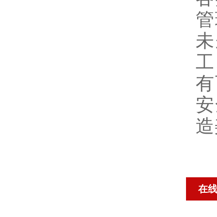
管
未
工
有
安
造
在