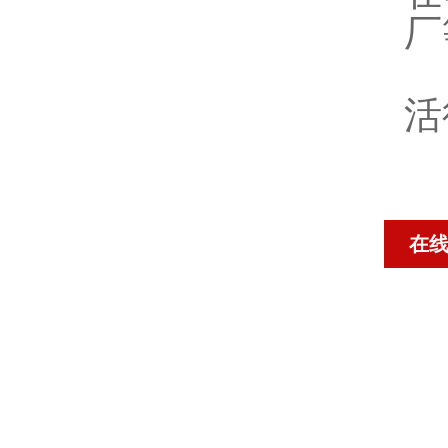
厂
活
在