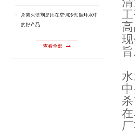
清
工
杀菌灭藻剂是用在空调冷却循环水中
高
的好产品
现
查看全部
旨
水
中
杀
在
厂