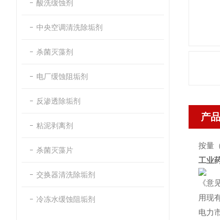
酸洗缓蚀剂
中央空调清洗除垢剂
杀菌灭藻剂
电厂缓蚀阻垢剂
反渗透除垢剂
产
粘泥剥离剂
按量（
杀菌灭藻片
工业
交换器清洗除垢剂
《意
用现
冷冻水缓蚀阻垢剂
电力