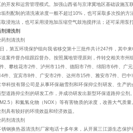
区的开发和运营管理模式。加强山西省与京津冀地区基础设施互
除垢剂配制的清洗液浓度一般不超过10%，也可采取多次投的方法，
采取浸泡法，也可采用浸泡加压缩空气鼓泡搅拌法；还可采用泵
药剂清洗剂
0日，第五环境保护组向我省移交第十三批件共计247件，其中来电
移送案件督办组跟踪督办。按照属地管理原则，件转交相关市州组
2件、攀枝花市2件、泸州市11件、德阳市7件、绵阳市6件、广元
市4件、宜宾市8件、广安市2件、达州市15件、雅安市7件、巴中
君华科技有限公司是从事环保融雪剂和环保抑尘剂研发、生产的
新型道路抑尘剂的研发工作，并成功研发出新型环保道路抑尘剂。
PM2.5）和氮氢化物（NOX）等有害物质的浓度，改善大气
尘剂具有较好的环境效益和经济效益。
不锈钢换热器清洗剂厂家电话十多年来，从开展三江源生态保护