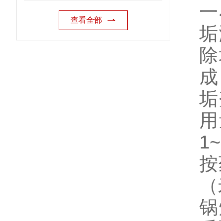
一
查看全部
垢
除
成
垢
用
1~
按
（
锅