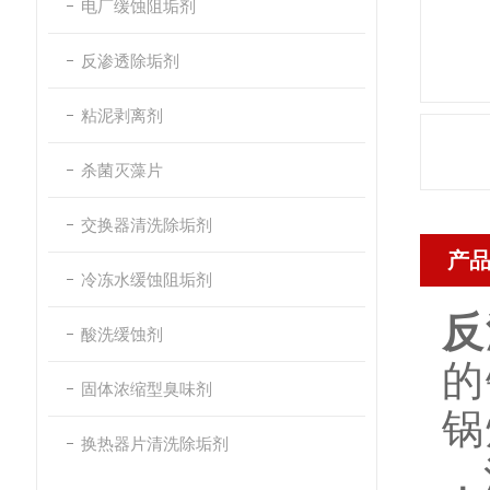
电厂缓蚀阻垢剂
反渗透除垢剂
粘泥剥离剂
杀菌灭藻片
交换器清洗除垢剂
产
冷冻水缓蚀阻垢剂
反
酸洗缓蚀剂
的
固体浓缩型臭味剂
锅
换热器片清洗除垢剂
，