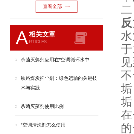
二
查看全部
反
A
水
相关文章
RTICLES
于
见
杀菌灭藻剂应用在*空调循环水中
不
铁路煤炭抑尘剂：绿色运输的关键技
垢
术与实践
垢
杀菌灭藻剂使用比例
在
的
*空调清洗剂怎么使用