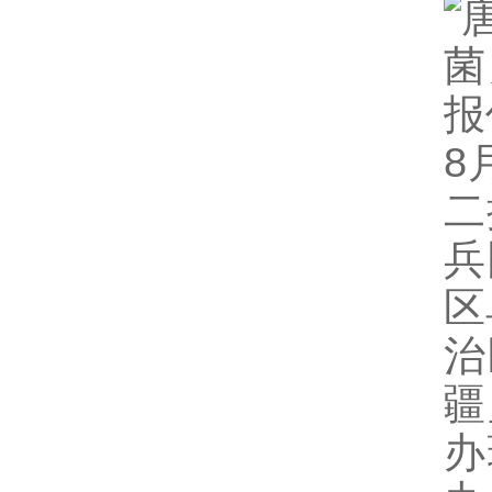
8
二
兵
区
治
疆
办