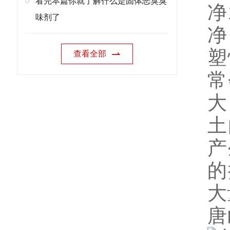
看完本篇你就了解什么是固体恶臭臭
净
味剂了
净
塑
查看全部
常
大
土
产
的
大
唐