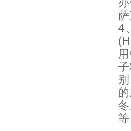
办
萨
4
(
用
子
别
的
冬
等