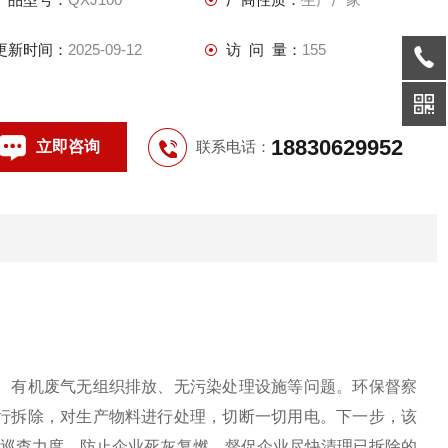
办事处将按照“两断三清"要求，会同环保部门继续加大对该企业
的检查巡查力度，防止企业死灰
更新时间：
2025-09-12
访 问 量：
155
18830629952
立即咨询
联系电话：
、有机废气无组织排放、无污染处理设施等问题。环保督察
行拆除，对生产物料进行处理，切断一切用电。下一步，该
查巡查力度，防止企业死灰复燃，督促企业尽快清理已拆除的