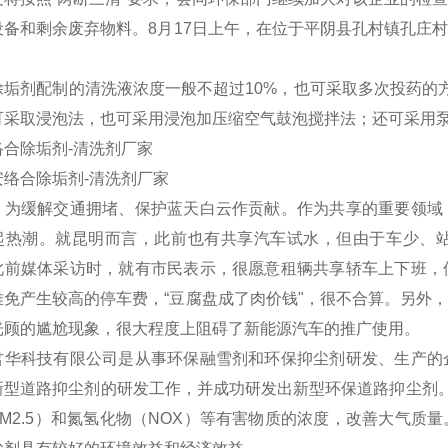
设备和剩余废弃物料。8月17日上午，在位于平阴县孔村镇孔庄
除垢剂配制的清洗液浓度一般不超过10%，也可采取多次投药的方法
可采取浸泡法，也可采用浸泡加压缩空气鼓泡搅拌法；还可采用
络合除垢剂-清洗剂厂家
，为缓解交通拥堵、保护蓝天白云作贡献。作为共享的重要领域
起热潮。就昆明而言，此前也有共享汽车试水，但由于车少、
此前媒体采访时，就有市民表示，很愿意租辆共享轿车上下班，
难免产生较高的停车费，“豆腐盘成了肉价钱"，很不合算。另外
光顾的尴尬现象，很大程度上阻碍了新能源汽车的推广使用。
君华科技有限公司是从事环保融雪剂和环保抑尘剂研发、生产的
新型道路抑尘剂的研发工作，并成功研发出新型环保道路抑尘剂。
PM2.5）和氮氢化物（NOX）等有害物质的浓度，改善大气