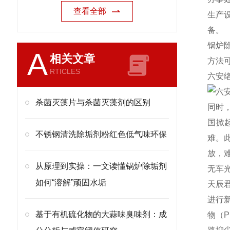
查看全部
生产
备。
锅炉
A
相关文章
方法
RTICLES
六安
杀菌灭藻片与杀菌灭藻剂的区别
同时
国掀
不锈钢清洗除垢剂粉红色低气味环保
难。
放，
从原理到实操：一文读懂锅炉除垢剂
无车
如何“溶解”顽固水垢
天辰
进行
基于有机硫化物的大蒜味臭味剂：成
物（