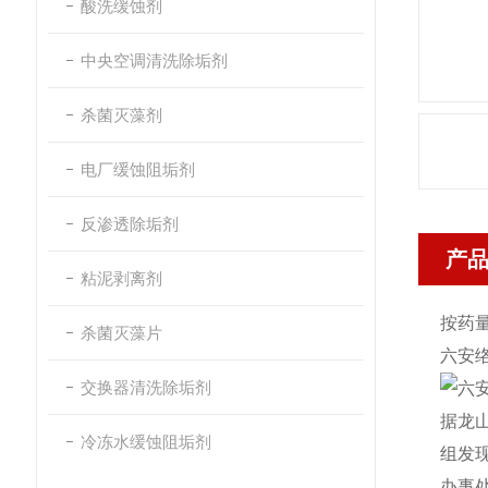
酸洗缓蚀剂
中央空调清洗除垢剂
杀菌灭藻剂
电厂缓蚀阻垢剂
反渗透除垢剂
产
粘泥剥离剂
按药量
杀菌灭藻片
六安
交换器清洗除垢剂
据龙
冷冻水缓蚀阻垢剂
组发
办事