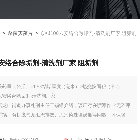
>
杀菌灭藻片
>
QXJ100六安络合除垢剂-清洗剂厂家 阻垢剂
安络合除垢剂-清洗剂厂家 阻垢剂
按药量（公斤）=1.5×结垢厚度（毫米）×热交换面积（米2）
六安络合除垢剂-清洗剂厂家
据龙山街道办事处副主任王锡银介绍，该厂存在喷漆作业无环评
手续、有机废气无组织排放、无污染处理设施等问题。环保督察
组发现该问题后，龙山街道办事处立即组织人员机械对其生产设
备进行拆除，对生产物料进行处理，切断一切用电。下一步，该
产品型号：
QXJ100
厂商性质：
生产厂家