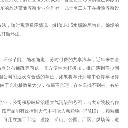
村东的欣达畜禽养殖专业合作社，几十名工人正在拆除养殖设
，随时观察反应情况，pH值1-1.5水垢除尽为止。除垢的
泵打循环法。
，环保节能、随租随走、分时付费的共享汽车，近年来在全
站点分布稀疏等问题，其方便性大打折扣，推广遇到不少困
但公司附近没有合适的车位，如果将车开到城中心停车场停
，由于充电桩数量太少，布局不合理，存在车找不到桩、有桩
企业，公司积极响应治理大气污染的号召，与大专院校合作
该产品能有效控制大气中可吸入颗粒物（PM10），颗粒细
质量。可用在施工工地、道路、矿山、公园、厂区、煤场等，道