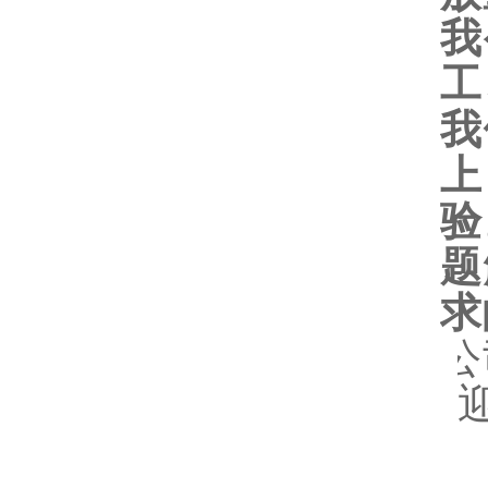
我
工
我
上
验
题
求
公