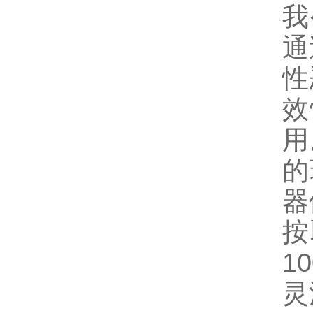
我
通
性
效
用
的
器
按
1
灵