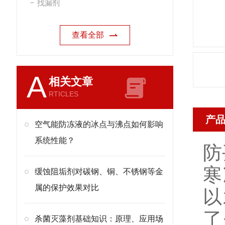
找漏剂
查看全部
A
相关文章
RTICLES
产
空气能防冻液的冰点与沸点如何影响
系统性能？
防
寒
缓蚀阻垢剂对碳钢、铜、不锈钢等金
属的保护效果对比
以
了
杀菌灭藻剂基础知识：原理、应用场